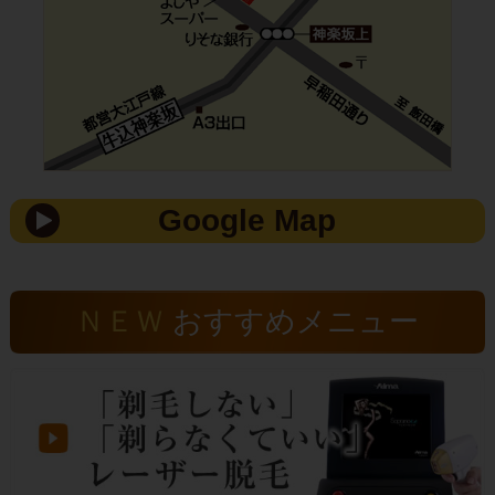
４）電子処方せんを発行できる体制と電子カル
テ情報共有サービスを活用できる体制への取り
組みを実施しています。
５）マイナンバーカードの健康保険証利用促進
を行う等、医療DXを通じて質の高い医療を提供
できるように取り組んでいます。
Google Map
６）診療で行った診療報酬の区分・項目の名称
及びその点数または金額を記載した詳細な明細
書を無料で交付しています。またこれらの取り
ＮＥＷ
おすすめメニュー
組みについて院内にも掲示しご案内していま
す。
皮膚科土曜診察について
土曜の皮膚科の受付は11時30分で終了します。