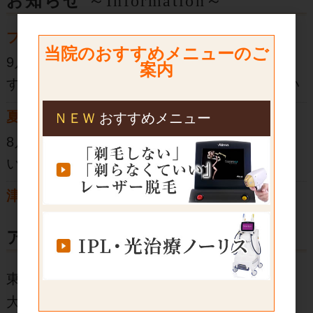
お知らせ
～Information～
ブライセル製品の価格改定
当院のおすすめメニューのご
9月１日よりブライセル製品の価格が改定しま
案内
す。詳しくはスタッフにお問い合わせください
夏季休診のお知らせ
ＮＥＷ
おすすめメニュー
8月10日（月）～15日（土）まで休診とさせて
いただきます。
津村医師休診のお知らせ
8月17日（月）20日（木）津村医師休診のため
アクセス
院長のみ1診です。８月17日からの1週間は平日
でも待ち時間が１～２時間と混雑が予想されま
東西線 神楽坂駅 神楽坂出口 徒歩2分
す。大変申し訳ありませんが受付状況によって
大江戸線 牛込神楽坂駅 A3出口 徒歩3分
は、診療時間内でも受付を終了する場合があり