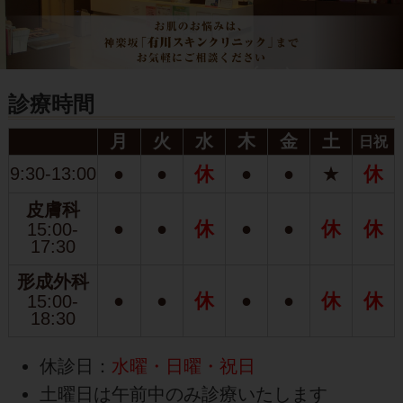
診療時間
月
火
水
木
金
土
日祝
休
休
9:30-13:00
●
●
●
●
★
皮膚科
休
休
休
●
●
●
●
15:00-
17:30
形成外科
休
休
休
●
●
●
●
15:00-
18:30
休診日：
水曜・日曜・祝日
土曜日は午前中のみ診療いたします