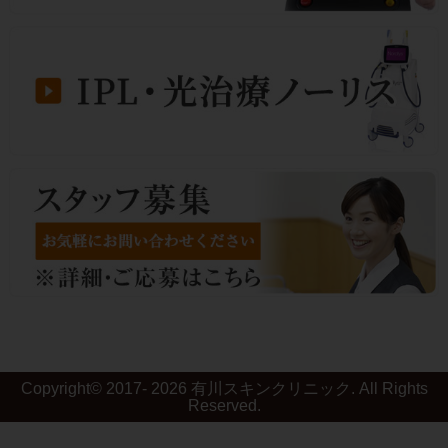
院長1診のため待ち時間は1~2時間です。
平日（月曜木曜）午前の皮膚科診療について
10時30分以降は非常勤医師1診になりますので
ご了承ください。午前中診察の方で院長希望の
場合は10：30までに受付をお願いします。
小児の食物アレルギー検査について
当院では、小学生以下のお子様の食物アレルギ
ーの検査、食事指導は行っておりません。
かかりつけの小児科でご相談していただき、必
要であれば専門医の紹介をうけてください。
当院で、専門医の紹介状のみを希望される方に
Copyright©
2017- 2026
有川スキンクリニック
. All Rights
Reserved.
ついても、