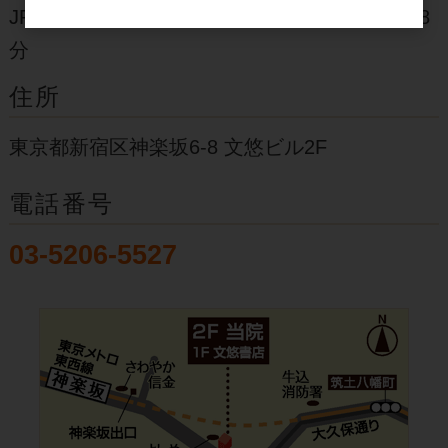
JR総武線・有楽町線・南北線 飯田橋駅 徒歩8
ます。また、麻酔テープを使っての水いぼ除去
分
をお断りする場合があります。ご了承くださ
い。
住所
電子的診療情報連携体制整備加算について
東京都新宿区神楽坂6-8 文悠ビル2F
当院では電子的診療情報連携体制整備加算２に
ついて以下の通り取り組んでいます。（R８年
電話番号
６月１日より）
03-5206-5527
ご理解のほどよろしくお願いいたします。
１）オンライン請求を行っています。
２）オンライン資格確認を行う体制を有してい
ます。
３）電子資格確認を利用して取得した診療情報
を、診察室で閲覧又は活用できる体制を有して
います。